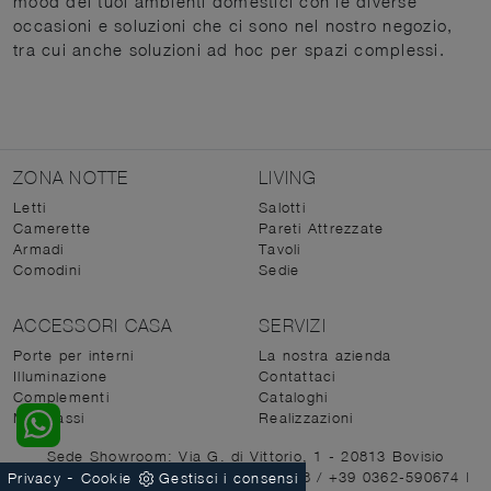
mood dei tuoi ambienti domestici con le diverse
occasioni e soluzioni che ci sono nel nostro negozio,
tra cui anche soluzioni ad hoc per spazi complessi.
ZONA NOTTE
LIVING
Letti
Salotti
Camerette
Pareti Attrezzate
Armadi
Tavoli
Comodini
Sedie
ACCESSORI CASA
SERVIZI
Porte per interni
La nostra azienda
Illuminazione
Contattaci
Complementi
Cataloghi
Materassi
Realizzazioni
Sede Showroom: Via G. di Vittorio, 1 - 20813 Bovisio
-
Masciago (MB)
|
Tel. +39 0362-590928
/
+39 0362-590674
|
Privacy
Cookie
Gestisci i consensi