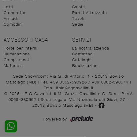
Letti
Salotti
Camerette
Pareti Attrezzate
Armadi
Tavoli
Comodini
Sedie
ACCESSORI CASA
SERVIZI
Porte per interni
La nostra azienda
Illuminazione
Contattaci
Complementi
Cataloghi
Materassi
Realizzazioni
Sede Showroom: Via G. di Vittorio, 1 - 20813 Bovisio
Masciago (MB)
|
Tel. +39 0362-590928
/
+39 0362-590674
|
Email italo@egcavallini.it
© 2026 - E.G.Cavallini di M. Grazia Cavallini e C. Sas - P.IVA
00684330962 |
Sede Legale: Via Nazionale dei Giovi, 27 -
20813 Bovisio Masciago (MB)
-
Powered by