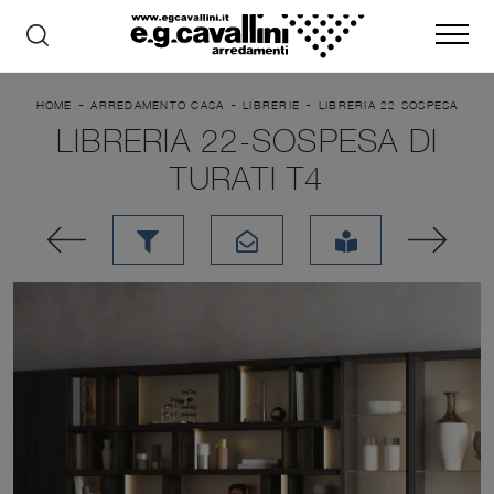
-
-
-
HOME
ARREDAMENTO CASA
LIBRERIE
LIBRERIA 22 SOSPESA
LIBRERIA 22-SOSPESA DI
TURATI T4