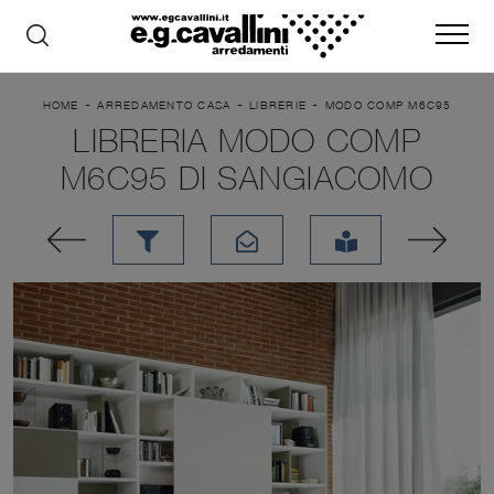
-
-
-
HOME
ARREDAMENTO CASA
LIBRERIE
MODO COMP M6C95
LIBRERIA MODO COMP
M6C95 DI SANGIACOMO