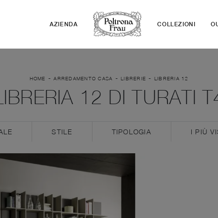
AZIENDA
COLLEZIONI
O
-
-
-
HOME
ARREDAMENTO CASA
LIBRERIE
LIBRERIA 12
LIBRERIA 12 DI TURATI T
ALE
STILE
TIPOLOGIA
I PIÙ VI