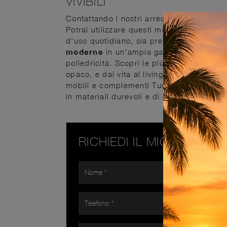
VIVIBILI
Contattando i nostri arredatori potrai aver
Potrai utilizzare questi mobili come una s
d'uso quotidiano, sia prettamente decora
moderne
in un'ampia gamma di conformaz
poliedricità. Scopri le più belle soluzion
opaco, e dai vita al living dinamico e ope
mobili e complementi Turati T4: in showro
in materiali durevoli e di grande personali
RICHIEDI IL MIGLIOR PR