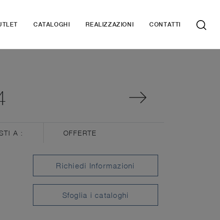
UTLET
CATALOGHI
REALIZZAZIONI
CONTATTI
4
STI A :
OFFERTE
Richiedi Informazioni
Sfoglia i cataloghi