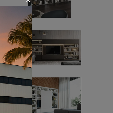
bile.
ti
a
cato
 i
empre