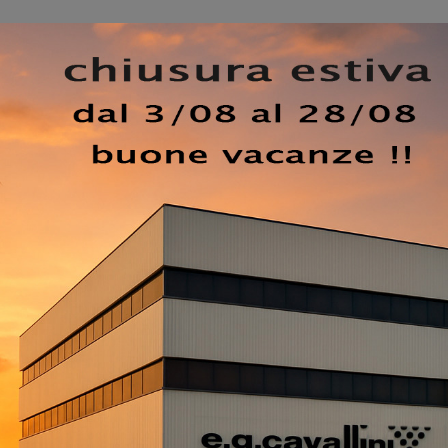
e info di ogni tipo sulla Libreria 12 di Turati T4 qui disponi
uperficie di appoggio multifunzionale, per riporci sia ogget
tivo. Il noto e conosciuto brand produce
Librerie a muro
ioni, misure, tonalità e cromie per assicurare la massim
i salvaspazio, come il mobile soggiorno nell'immagine in lac
rativo che hai sempre sognato. Dai valore ai tuoi spazi con
om ti aspettano prodotti funzionali e di elevata qualità, s
tà.
EZZO