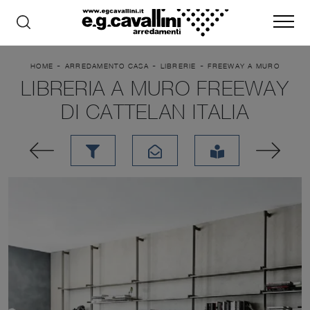
-
-
-
HOME
ARREDAMENTO CASA
LIBRERIE
FREEWAY A MURO
LIBRERIA A MURO FREEWAY
DI CATTELAN ITALIA