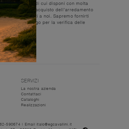
 ambienti interni di cui disponi con molta
frequenta, quindi l'acquisto dell'arredamento
i interni, rivolgiti a noi. Sapremo fornirti
ndoti unsopraluogo per la verifica delle
tà.
SERVIZI
La nostra azienda
Contattaci
Cataloghi
Realizzazioni
362-590674
|
Email italo@egcavallini.it