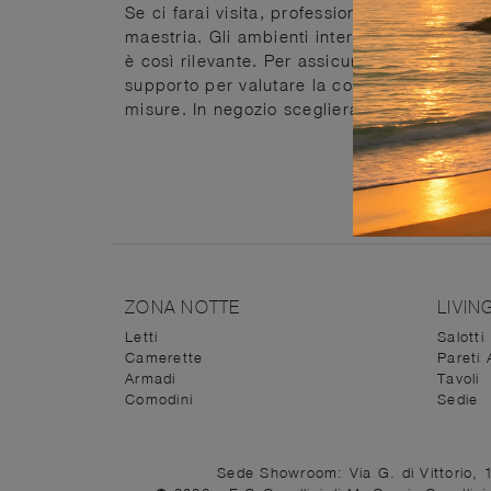
Se ci farai visita, professionisti esperti ti
maestria. Gli ambienti interni, in cui occorr
è così rilevante. Per assicurarti soluzioni di
supporto per valutare la conformazione e ilf
misure. In negozio sceglierai glicomposizio
ZONA NOTTE
LIVIN
Letti
Salotti
Camerette
Pareti 
Armadi
Tavoli
Comodini
Sedie
Sede Showroom: Via G. di Vittorio, 