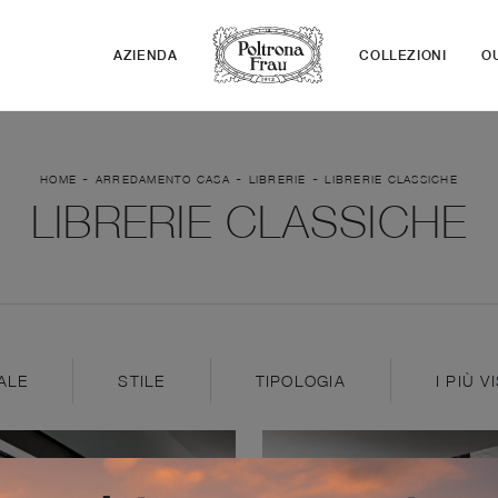
AZIENDA
COLLEZIONI
O
-
-
-
HOME
ARREDAMENTO CASA
LIBRERIE
LIBRERIE CLASSICHE
LIBRERIE CLASSICHE
ALE
STILE
TIPOLOGIA
I PIÙ VI