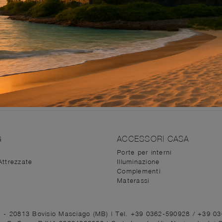
 faranno vedere gli abbinamenti più belli e configureranno gli
ono funzionalità ed ergonomia, riflettono lo stile di chi li 
 Librerie
classiche
perfette per lametratura e il look dei tuo
initure dell'arredamento, rispettando i tuoi gusti e garante
ni con
Librerie
classiche
plurifunzionali e di grande quali
G
ACCESSORI CASA
Porte per interni
Attrezzate
Illuminazione
Complementi
Materassi
1 - 20813 Bovisio Masciago (MB)
|
Tel. +39 0362-590928
/
+39 0