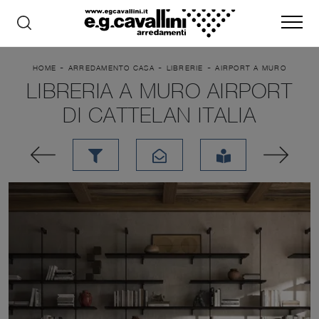
-
-
-
HOME
ARREDAMENTO CASA
LIBRERIE
AIRPORT A MURO
LIBRERIA A MURO AIRPORT
DI CATTELAN ITALIA