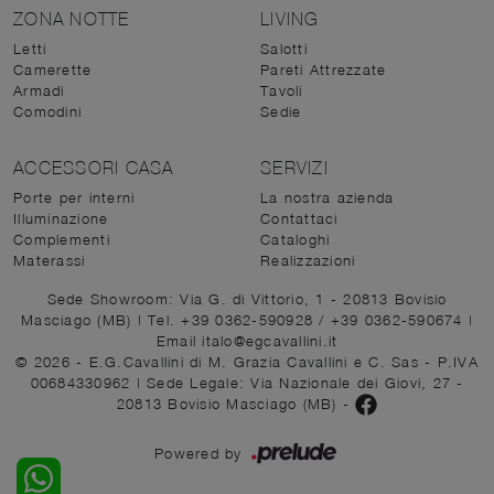
ZONA NOTTE
LIVING
Letti
Salotti
Camerette
Pareti Attrezzate
Armadi
Tavoli
Comodini
Sedie
ACCESSORI CASA
SERVIZI
Porte per interni
La nostra azienda
Illuminazione
Contattaci
Complementi
Cataloghi
Materassi
Realizzazioni
Sede Showroom: Via G. di Vittorio, 1 - 20813 Bovisio
Masciago (MB)
|
Tel. +39 0362-590928
/
+39 0362-590674
|
Email italo@egcavallini.it
© 2026 - E.G.Cavallini di M. Grazia Cavallini e C. Sas - P.IVA
00684330962 |
Sede Legale: Via Nazionale dei Giovi, 27 -
20813 Bovisio Masciago (MB)
-
Powered by