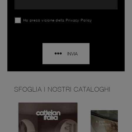
Ho preso visione della
Privacy Policy
INVIA
SFOGLIA I NOSTRI CATALOGHI