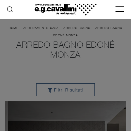
-
-
-
HOME
ARREDAMENTO CASA
ARREDO BAGNO
ARREDO BAGNO
EDONÉ MONZA
ARREDO BAGNO EDONÉ
MONZA
Filtri Risultati