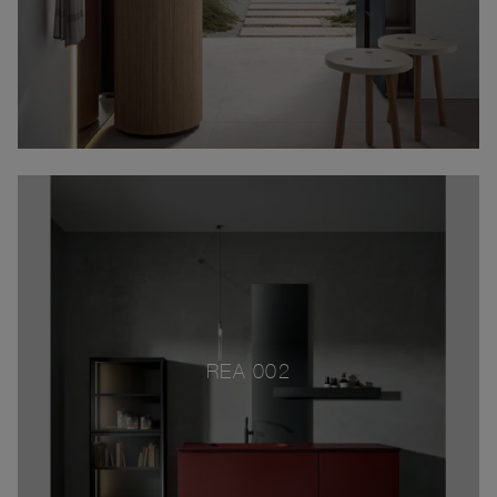
REA 002