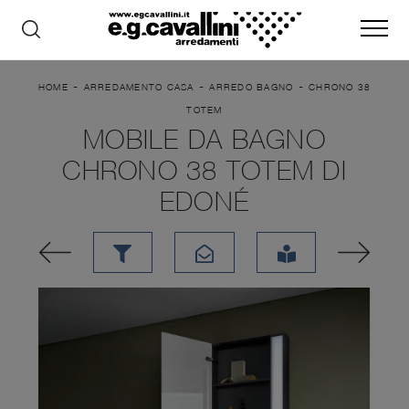
-
-
-
HOME
ARREDAMENTO CASA
ARREDO BAGNO
CHRONO 38
TOTEM
MOBILE DA BAGNO
CHRONO 38 TOTEM DI
EDONÉ