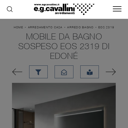
-
-
-
HOME
ARREDAMENTO CASA
ARREDO BAGNO
EOS 2319
MOBILE DA BAGNO
SOSPESO EOS 2319 DI
EDONÉ