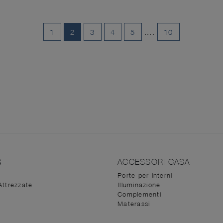
1
2
3
4
5
....
10
G
ACCESSORI CASA
Porte per interni
Attrezzate
Illuminazione
Complementi
Materassi