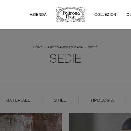
AZIENDA
COLLEZIONI
O
-
-
HOME
ARREDAMENTO CASA
SEDIE
SEDIE
MATERIALE
STILE
TIPOLOGIA