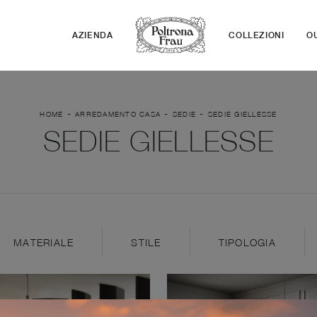
AZIENDA
COLLEZIONI
O
-
-
-
HOME
ARREDAMENTO CASA
SEDIE
SEDIE GIELLESSE
SEDIE GIELLESSE
MATERIALE
STILE
TIPOLOGIA