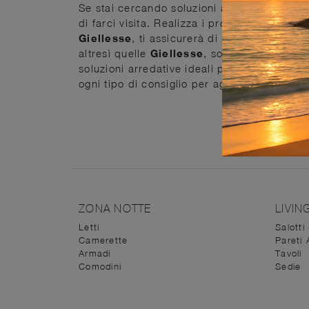
Se stai cercando soluzioni arredative che 
di farci visita. Realizza i progetti dei tuoi
Giellesse
, ti assicurerà di progettare al me
altresì quelle
Giellesse
, sono a disposizio
soluzioni arredative ideali per creare ilmood d
ogni tipo di consiglio per aggiornarti riguar
ZONA NOTTE
LIVIN
Letti
Salotti
Camerette
Pareti 
Armadi
Tavoli
Comodini
Sedie