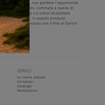
 gusto personale, non perdere l'opportunità
 nel campo dell'arredo, sommata a quella di
igliori marchi, tra cui potrai acquistare
io della clientela, in quanto produce
 designers ti attendono con il fine di fornirti
SERVIZI
La nostra azienda
Contattaci
Cataloghi
Realizzazioni