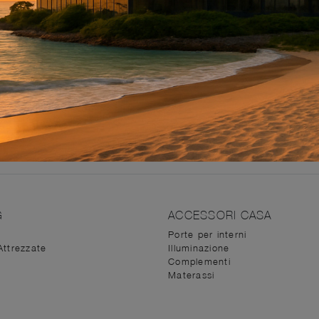
coniugano ergonomia e sicurezza, ma che rispecchino il tuo
 sogni insieme a noi e la nostra pluriennale professionalità
glio gli spazi indoor. Le soluzioni arredative di
Sedie
dei m
ne in showroom. La marca Giellesse lavora sempre al serviz
ei tuoi sogni e offrire materiali di qualità. I nostri interior
do l'evoluzione del design in fatto di Sedie.
G
ACCESSORI CASA
Porte per interni
Attrezzate
Illuminazione
Complementi
Materassi