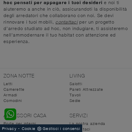
hoc pensati per appagare i tuoi desideri
e noi ti
aiuteremo a anche in ciò, assicurandoti la disponibilità
degli arredatori che collaborano con noi. Se devi
rinnovare i tuoi mobili,
contattaci
per un progetto
d'arredo studiato ad hoc, non indugiare, ti assisteremo
nell'ammodernare il tuo habitat con attenzione ed
esperienza.
ZONA NOTTE
LIVING
Letti
Salotti
Camerette
Pareti Attrezzate
Armadi
Tavoli
Comodini
Sedie
ACCESSORI CASA
SERVIZI
Porte per interni
La nostra azienda
-
Privacy
Cookie
Gestisci i consensi
Illuminazione
Contattaci