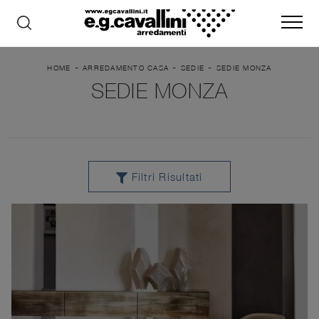
-
-
-
HOME
ARREDAMENTO CASA
SEDIE
SEDIE MONZA
SEDIE MONZA
Filtri Risultati