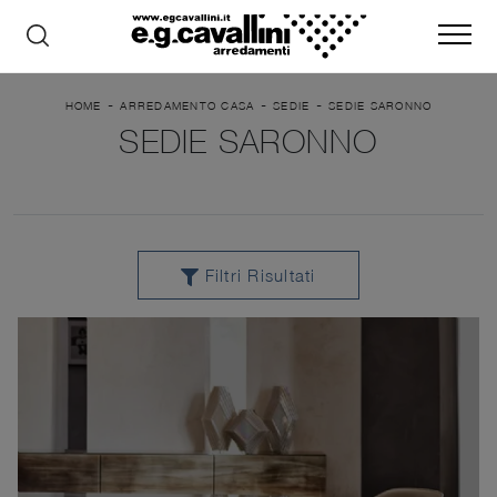
-
-
-
HOME
ARREDAMENTO CASA
SEDIE
SEDIE SARONNO
SEDIE SARONNO
Filtri Risultati