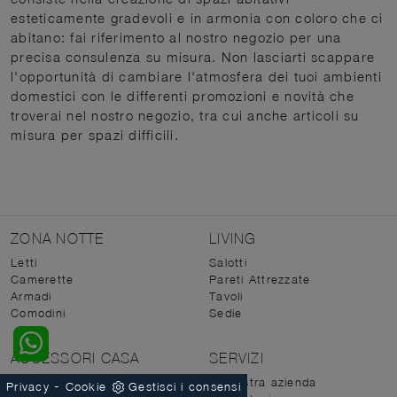
esteticamente gradevoli e in armonia con coloro che ci
abitano: fai riferimento al nostro negozio per una
precisa consulenza su misura. Non lasciarti scappare
l'opportunità di cambiare l'atmosfera dei tuoi ambienti
domestici con le differenti promozioni e novità che
troverai nel nostro negozio, tra cui anche articoli su
misura per spazi difficili.
ZONA NOTTE
LIVING
Letti
Salotti
Camerette
Pareti Attrezzate
Armadi
Tavoli
Comodini
Sedie
ACCESSORI CASA
SERVIZI
Porte per interni
La nostra azienda
-
Privacy
Cookie
Gestisci i consensi