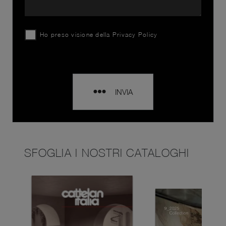
Ho preso visione della
Privacy Policy
INVIA
SFOGLIA I NOSTRI CATALOGHI