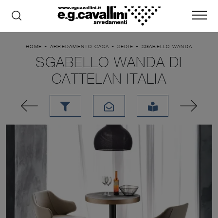
-
-
-
HOME
ARREDAMENTO CASA
SEDIE
SGABELLO WANDA
SGABELLO WANDA DI
CATTELAN ITALIA