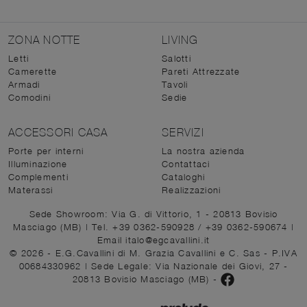
ZONA NOTTE
LIVING
Letti
Salotti
Camerette
Pareti Attrezzate
Armadi
Tavoli
Comodini
Sedie
ACCESSORI CASA
SERVIZI
Porte per interni
La nostra azienda
Illuminazione
Contattaci
Complementi
Cataloghi
Materassi
Realizzazioni
Sede Showroom: Via G. di Vittorio, 1 - 20813 Bovisio
Masciago (MB)
|
Tel. +39 0362-590928
/
+39 0362-590674
|
Email italo@egcavallini.it
© 2026 - E.G.Cavallini di M. Grazia Cavallini e C. Sas - P.IVA
00684330962 |
Sede Legale: Via Nazionale dei Giovi, 27 -
20813 Bovisio Masciago (MB)
-