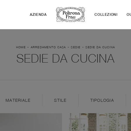
AZIENDA
COLLEZIONI
O
-
-
-
HOME
ARREDAMENTO CASA
SEDIE
SEDIE DA CUCINA
SEDIE DA CUCINA
MATERIALE
STILE
TIPOLOGIA