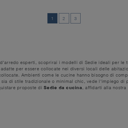
1
2
3
 d'arredo esperti, scoprirai i modelli di Sedie ideali per le 
atte per essere collocate nei diversi locali delle abitazio
collocate. Ambienti come le cucine hanno bisogno di compo
 sia di stile tradizionale o minimal chic, vede l'impiego di 
quistare proposte di
Sedie
da cucina
, affidarti alla nost