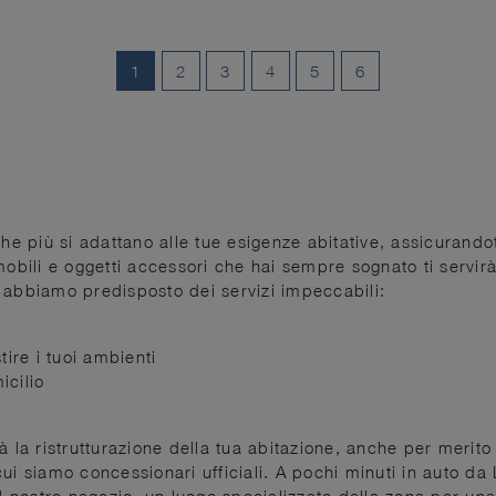
1
2
3
4
5
6
he più si adattano alle tue esigenze abitative, assicurandot
 mobili e oggetti accessori che hai sempre sognato ti servi
vo abbiamo predisposto dei servizi impeccabili:
tire i tuoi ambienti
icilio
 la ristrutturazione della tua abitazione, anche per merito 
cui siamo concessionari ufficiali. A pochi minuti in auto d
el nostro negozio, un luogo specializzato della zona per una