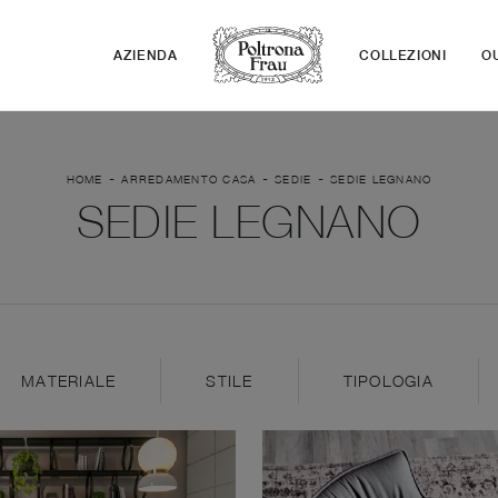
AZIENDA
COLLEZIONI
O
-
-
-
HOME
ARREDAMENTO CASA
SEDIE
SEDIE LEGNANO
SEDIE LEGNANO
MATERIALE
STILE
TIPOLOGIA