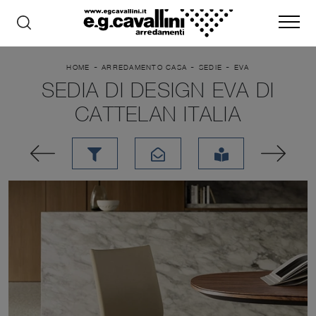
-
-
-
HOME
ARREDAMENTO CASA
SEDIE
EVA
SEDIA DI DESIGN EVA DI
CATTELAN ITALIA