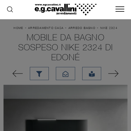
-
-
-
HOME
ARREDAMENTO CASA
ARREDO BAGNO
NIKE 2324
MOBILE DA BAGNO
SOSPESO NIKE 2324 DI
EDONÉ