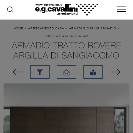
-
-
-
HOME
ARREDAMENTO CASA
ARMADI E CABINE ARMADIO
TRATTO ROVERE ARGILLA
ARMADIO TRATTO ROVERE
ARGILLA DI SANGIACOMO