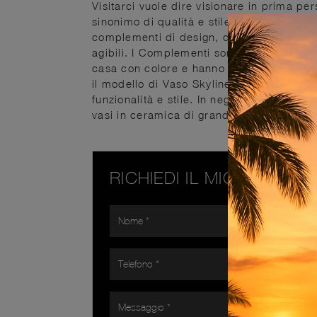
Visitarci vuole dire visionare in prima pe
sinonimo di qualità e stile. Adriani e Ro
complementi di design, che donano all'i
agibili. I Complementi sono accessori bell
casa con colore e hanno un ruolo multifun
il modello di Vaso Skyline di Adriani e R
funzionalità e stile. In negozio troverai
vasi in ceramica di grande qualità e di g
RICHIEDI IL MIGLIOR PR