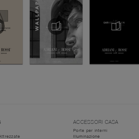
G
ACCESSORI CASA
Porte per interni
Attrezzate
Illuminazione