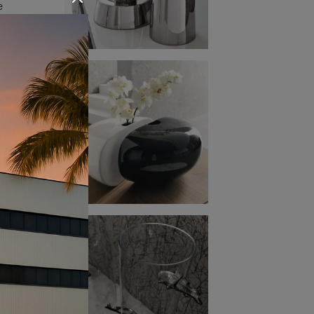
e
e
a tua
 tipo
anche