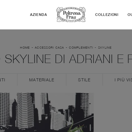
AZIENDA
COLLEZIONI
O
-
-
-
HOME
ACCESSORI CASA
COMPLEMENTI
SKYLINE
 SKYLINE DI ADRIANI E 
TI
MATERIALE
STILE
I PIÙ VI