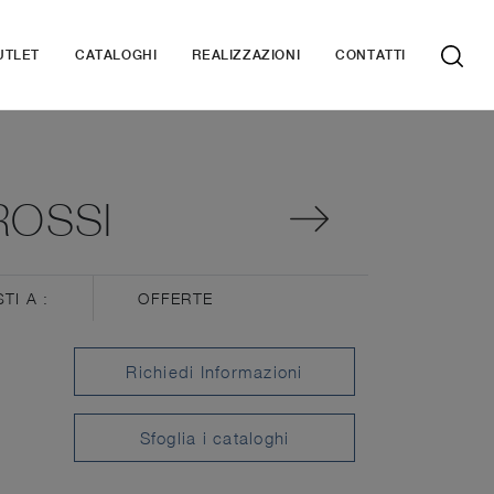
UTLET
CATALOGHI
REALIZZAZIONI
CONTATTI
ROSSI
STI A :
OFFERTE
Richiedi Informazioni
Sfoglia i cataloghi