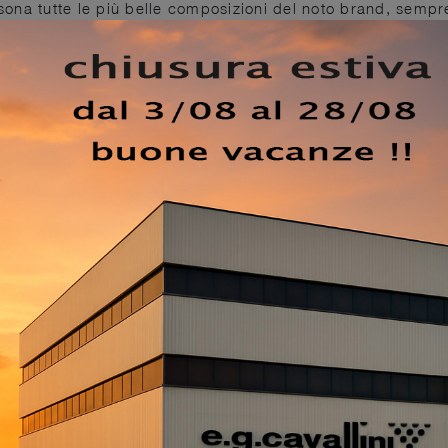
rsona tutte le più belle composizioni del noto brand, sempr
ssi impreziosisce da sempre le nostre case con mobili e
nsieme un appeal ineguagliabile e li rendono completament
i e pratici per la casa, che connotano gli spazi interni dell
zionale e imprescindibile. Si addice a un ambiente di ogni
ossi che vedi: completerà i mobili di casa coniugando
 le più belle linee di Complementi design che comprendono 
rande impatto decorativo.
EZZO