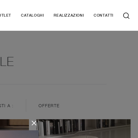
UTLET
CATALOGHI
REALIZZAZIONI
CONTATTI
LE
STI A :
OFFERTE