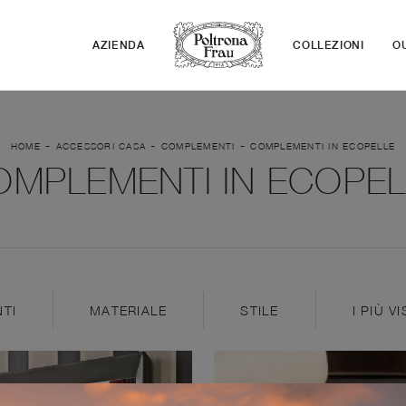
AZIENDA
COLLEZIONI
O
-
-
-
HOME
ACCESSORI CASA
COMPLEMENTI
COMPLEMENTI IN ECOPELLE
OMPLEMENTI IN ECOPEL
TI
MATERIALE
STILE
I PIÙ VI