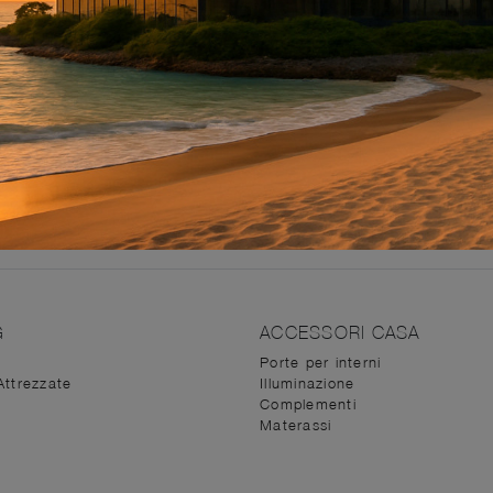
ni particolare, ai gusti di chi li utilizza, per questo è di ri
 alla scoperta dei nostri arredi, tra cui potrai trovare anche
door con charme e stile, ma senza dimenticare l'innovazione
ticolare, offriamo l'occasione di godere di supporto nella p
e composizioni arredative delle migliori marche, tra cui po
 la prima volta i tuoi ambienti secondo il tuo stile e le tue
G
ACCESSORI CASA
Porte per interni
Attrezzate
Illuminazione
Complementi
Materassi