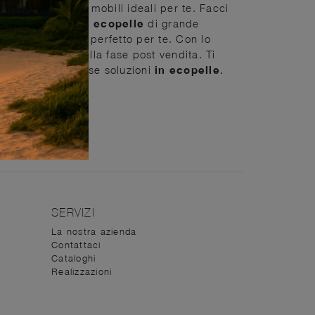
lievo la scelta dei mobili ideali per te. Facci
Complementi
in ecopelle
di grande
, siamo il posto perfetto per te. Con lo
rogettazione e nella fase post vendita. Ti
trai vedere diverse soluzioni
in ecopelle
.
 necessità.
SERVIZI
La nostra azienda
Contattaci
Cataloghi
Realizzazioni