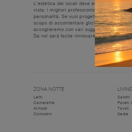
L'estetica dei locali deve essere affine, in og
vista: i migliori professionisti ti seguiranno
personalità. Se vuoi progettare gli spazi in
scopo di accontentare gliclienti in ogni par
accoglieremo con vari suggerimenti, novità 
Da noi sarà facile rinnovare o progettare per
ZONA NOTTE
LIVIN
Letti
Salotti
Camerette
Pareti 
Armadi
Tavoli
Comodini
Sedie