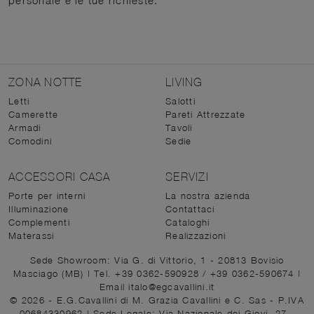
personale e le tue richieste.
ZONA NOTTE
LIVING
Letti
Salotti
Camerette
Pareti Attrezzate
Armadi
Tavoli
Comodini
Sedie
ACCESSORI CASA
SERVIZI
Porte per interni
La nostra azienda
Illuminazione
Contattaci
Complementi
Cataloghi
Materassi
Realizzazioni
Sede Showroom: Via G. di Vittorio, 1 - 20813 Bovisio
Masciago (MB)
|
Tel. +39 0362-590928
/
+39 0362-590674
|
Email italo@egcavallini.it
© 2026 - E.G.Cavallini di M. Grazia Cavallini e C. Sas - P.IVA
00684330962 |
Sede Legale: Via Nazionale dei Giovi, 27 -