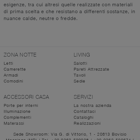
esigenze, tra cui altresì quelle realizzate con materiali
di prima scelta e che resistano a differenti sostanze, in
nuance calde, neutre o fredde.
ZONA NOTTE
LIVING
Letti
Salotti
Camerette
Pareti Attrezzate
Armadi
Tavoli
Comodini
Sedie
ACCESSORI CASA
SERVIZI
Porte per interni
La nostra azienda
Illuminazione
Contattaci
Complementi
Cataloghi
Materassi
Realizzazioni
Sede Showroom: Via G. di Vittorio, 1 - 20813 Bovisio
Masciago (MB)
|
Tel. +39 0362-590928
/
+39 0362-590674
|