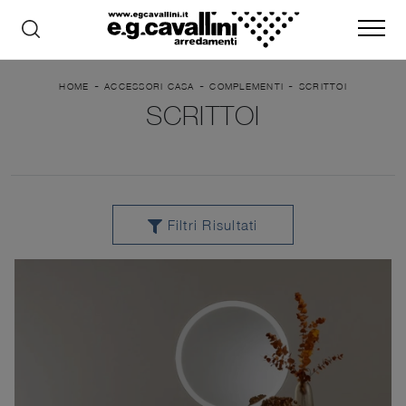
-
-
-
HOME
ACCESSORI CASA
COMPLEMENTI
SCRITTOI
SCRITTOI
Filtri Risultati