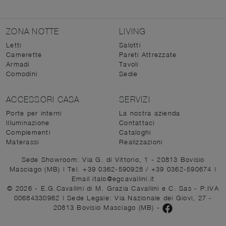
ZONA NOTTE
LIVING
Letti
Salotti
Camerette
Pareti Attrezzate
Armadi
Tavoli
Comodini
Sedie
ACCESSORI CASA
SERVIZI
Porte per interni
La nostra azienda
Illuminazione
Contattaci
Complementi
Cataloghi
Materassi
Realizzazioni
Sede Showroom: Via G. di Vittorio, 1 - 20813 Bovisio
Masciago (MB)
|
Tel. +39 0362-590928
/
+39 0362-590674
|
Email italo@egcavallini.it
© 2026 - E.G.Cavallini di M. Grazia Cavallini e C. Sas - P.IVA
00684330962 |
Sede Legale: Via Nazionale dei Giovi, 27 -
20813 Bovisio Masciago (MB)
-