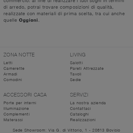
commercio: al fine di realizzare i tuoi sogni in termini
di arredo, potrai trovare composizioni di qualità,
realizzate con materiali di prima scelta, tra cui anche
quelle
Oggioni
.
ZONA NOTTE
LIVING
Letti
Salotti
Camerette
Pareti Attrezzate
Armadi
Tavoli
Comodini
Sedie
ACCESSORI CASA
SERVIZI
Porte per interni
La nostra azienda
Illuminazione
Contattaci
Complementi
Cataloghi
Materassi
Realizzazioni
Sede Showroom: Via G. di Vittorio, 1 - 20813 Bovisio