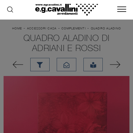
-
-
-
HOME
ACCESSORI CASA
COMPLEMENTI
QUADRO ALADINO
QUADRO ALADINO DI
ADRIANI E ROSSI