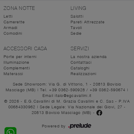
ZONA NOTTE
LIVING
Letti
Salotti
Camerette
Pareti Attrezzate
Armadi
Tavoli
Comodini
Sedie
ACCESSORI CASA
SERVIZI
Porte per interni
La nostra azienda
Illuminazione
Contattaci
Complementi
Cataloghi
Materassi
Realizzazioni
Sede Showroom: Via G. di Vittorio, 1 - 20813 Bovisio
Masciago (MB)
|
Tel. +39 0362-590928
/
+39 0362-590674
|
Email italo@egcavallini.it
© 2026 - E.G.Cavallini di M. Grazia Cavallini e C. Sas - P.IVA
00684330962 |
Sede Legale: Via Nazionale dei Giovi, 27 -
20813 Bovisio Masciago (MB)
-
Powered by