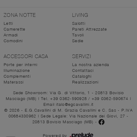
ZONA NOTTE
LIVING
Letti
Salotti
Camerette
Pareti Attrezzate
Armadi
Tavoli
Comodini
Sedie
ACCESSORI CASA
SERVIZI
Porte per interni
La nostra azienda
Illuminazione
Contattaci
Complementi
Cataloghi
Materassi
Realizzazioni
Sede Showroom: Via G. di Vittorio, 1 - 20813 Bovisio
Masciago (MB)
|
Tel. +39 0362-590928
/
+39 0362-590674
|
Email italo@egcavallini.it
© 2026 - E.G.Cavallini di M. Grazia Cavallini e C. Sas - P.IVA
00684330962 |
Sede Legale: Via Nazionale dei Giovi, 27 -
20813 Bovisio Masciago (MB)
-
Powered by