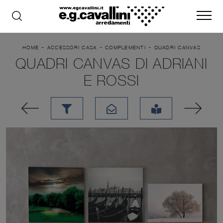
-
-
-
HOME
ACCESSORI CASA
COMPLEMENTI
QUADRI CANVAS
QUADRI CANVAS DI ADRIANI
E ROSSI