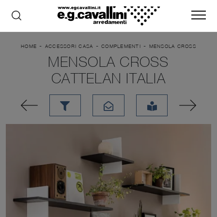
-
-
-
HOME
ACCESSORI CASA
COMPLEMENTI
MENSOLA CROSS
MENSOLA CROSS
CATTELAN ITALIA