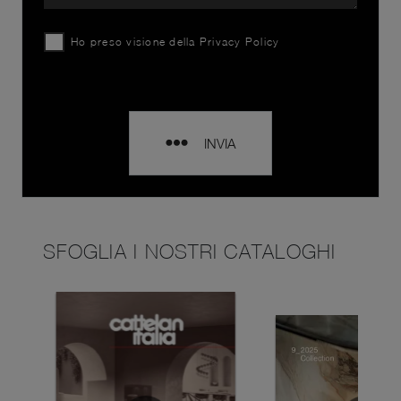
Ho preso visione della
Privacy Policy
INVIA
SFOGLIA I NOSTRI CATALOGHI