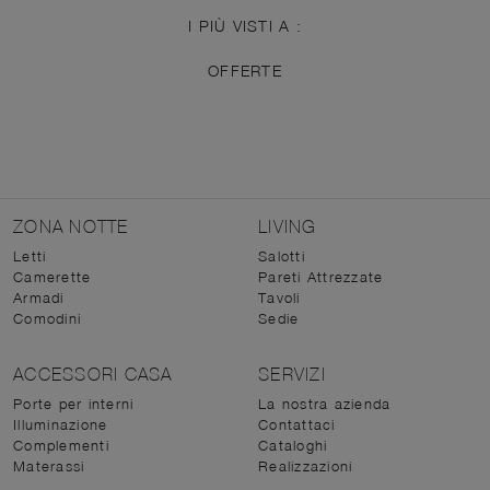
I PIÙ VISTI A :
OFFERTE
ZONA NOTTE
LIVING
Letti
Salotti
Camerette
Pareti Attrezzate
Armadi
Tavoli
Comodini
Sedie
ACCESSORI CASA
SERVIZI
Porte per interni
La nostra azienda
Illuminazione
Contattaci
Complementi
Cataloghi
Materassi
Realizzazioni