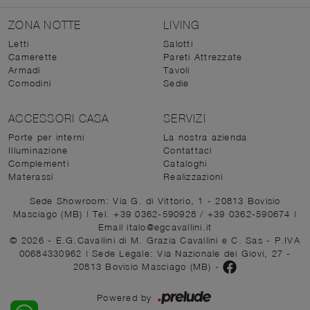
ZONA NOTTE
LIVING
Letti
Salotti
Camerette
Pareti Attrezzate
Armadi
Tavoli
Comodini
Sedie
ACCESSORI CASA
SERVIZI
Porte per interni
La nostra azienda
Illuminazione
Contattaci
Complementi
Cataloghi
Materassi
Realizzazioni
Sede Showroom: Via G. di Vittorio, 1 - 20813 Bovisio
Masciago (MB)
|
Tel. +39 0362-590928
/
+39 0362-590674
|
Email italo@egcavallini.it
© 2026 - E.G.Cavallini di M. Grazia Cavallini e C. Sas - P.IVA
00684330962 |
Sede Legale: Via Nazionale dei Giovi, 27 -
20813 Bovisio Masciago (MB)
-
Powered by