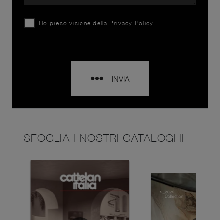
Ho preso visione della
Privacy Policy
INVIA
SFOGLIA I NOSTRI CATALOGHI