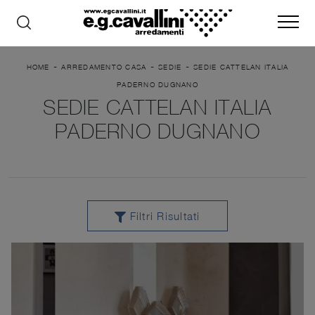
-
-
-
HOME
ARREDAMENTO CASA
SEDIE
SEDIE CATTELAN ITALIA
PADERNO DUGNANO
SEDIE CATTELAN ITALIA
PADERNO DUGNANO
Filtri Risultati