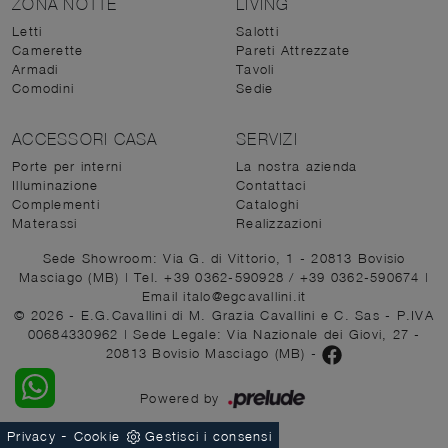
ZONA NOTTE
LIVING
Letti
Salotti
Camerette
Pareti Attrezzate
Armadi
Tavoli
Comodini
Sedie
ACCESSORI CASA
SERVIZI
Porte per interni
La nostra azienda
Illuminazione
Contattaci
Complementi
Cataloghi
Materassi
Realizzazioni
Sede Showroom: Via G. di Vittorio, 1 - 20813 Bovisio
Masciago (MB)
|
Tel. +39 0362-590928
/
+39 0362-590674
|
Email italo@egcavallini.it
© 2026 - E.G.Cavallini di M. Grazia Cavallini e C. Sas - P.IVA
00684330962 |
Sede Legale: Via Nazionale dei Giovi, 27 -
20813 Bovisio Masciago (MB)
-
Powered by
-
Privacy
Cookie
Gestisci i consensi