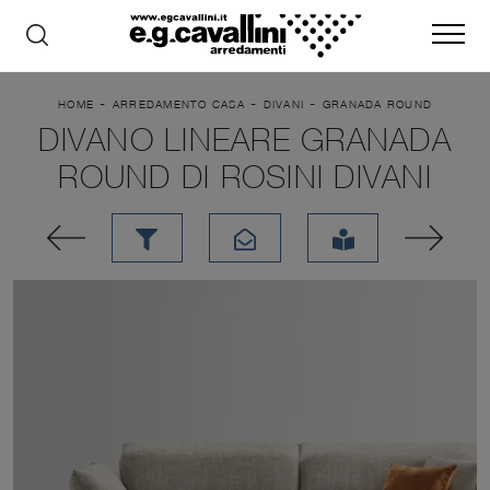
-
-
-
HOME
ARREDAMENTO CASA
DIVANI
GRANADA ROUND
DIVANO LINEARE GRANADA
ROUND DI ROSINI DIVANI