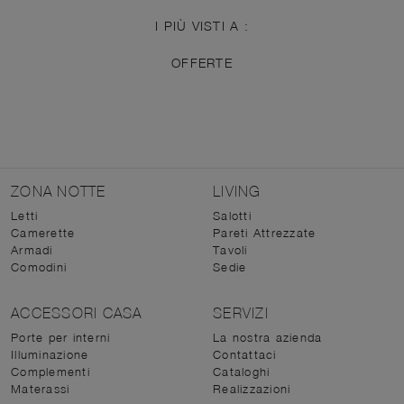
I PIÙ VISTI A :
OFFERTE
ZONA NOTTE
LIVING
Letti
Salotti
Camerette
Pareti Attrezzate
Armadi
Tavoli
Comodini
Sedie
ACCESSORI CASA
SERVIZI
Porte per interni
La nostra azienda
Illuminazione
Contattaci
Complementi
Cataloghi
Materassi
Realizzazioni