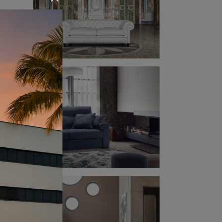
zzare
enire
n i
alità