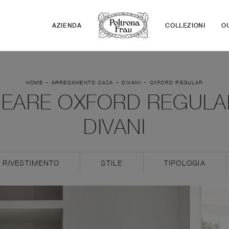
AZIENDA
COLLEZIONI
O
-
-
-
HOME
ARREDAMENTO CASA
DIVANI
OXFORD REGULAR
NEARE OXFORD REGULAR
DIVANI
RIVESTIMENTO
STILE
TIPOLOGIA