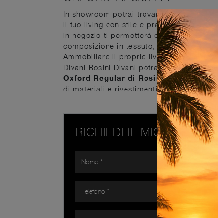
In showroom potrai trovare una vasta serie 
il tuo living con stile e praticità. Se desi
in negozio ti permetterà di scoprire le pi
composizione in tessuto, scopri una ricca
Ammobiliare il proprio living valutando ab
Divani Rosini Divani potrai ricreare il p
Oxford Regular di Rosini Divani
: tutti
di materiali e rivestimenti, forme decise e
RICHIEDI IL MIGLIOR PR