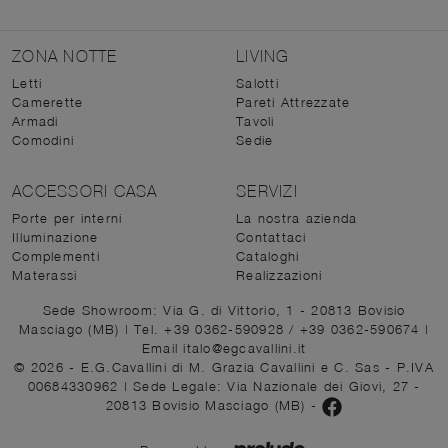
ZONA NOTTE
LIVING
Letti
Salotti
Camerette
Pareti Attrezzate
Armadi
Tavoli
Comodini
Sedie
ACCESSORI CASA
SERVIZI
Porte per interni
La nostra azienda
Illuminazione
Contattaci
Complementi
Cataloghi
Materassi
Realizzazioni
Sede Showroom: Via G. di Vittorio, 1 - 20813 Bovisio
Masciago (MB)
|
Tel. +39 0362-590928
/
+39 0362-590674
|
Email italo@egcavallini.it
© 2026 - E.G.Cavallini di M. Grazia Cavallini e C. Sas - P.IVA
00684330962 |
Sede Legale: Via Nazionale dei Giovi, 27 -
20813 Bovisio Masciago (MB)
-