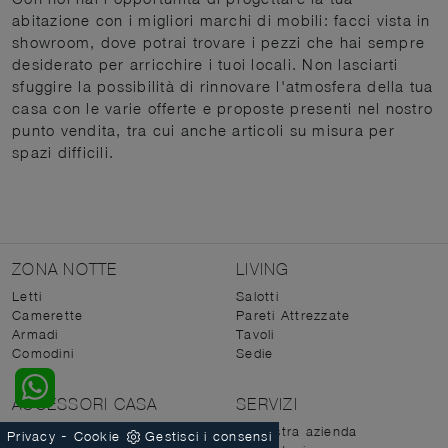
abitazione con i migliori marchi di mobili: facci vista in
showroom, dove potrai trovare i pezzi che hai sempre
desiderato per arricchire i tuoi locali. Non lasciarti
sfuggire la possibilità di rinnovare l'atmosfera della tua
casa con le varie offerte e proposte presenti nel nostro
punto vendita, tra cui anche articoli su misura per
spazi difficili.
ZONA NOTTE
LIVING
Letti
Salotti
Camerette
Pareti Attrezzate
Armadi
Tavoli
Comodini
Sedie
ACCESSORI CASA
SERVIZI
Porte per interni
La nostra azienda
-
Privacy
Cookie
Gestisci i consensi