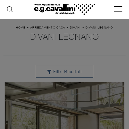
-
-
-
HOME
ARREDAMENTO CASA
DIVANI
DIVANI LEGNANO
DIVANI LEGNANO
Filtri Risultati