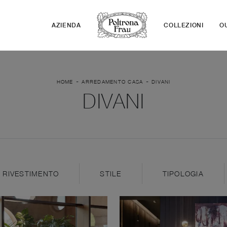
AZIENDA
COLLEZIONI
O
-
-
HOME
ARREDAMENTO CASA
DIVANI
DIVANI
RIVESTIMENTO
STILE
TIPOLOGIA