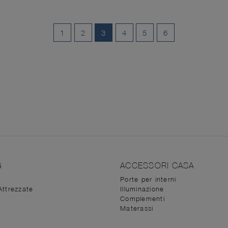
1
2
3
4
5
6
G
ACCESSORI CASA
Porte per interni
Attrezzate
Illuminazione
Complementi
Materassi