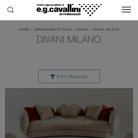
-
-
-
HOME
ARREDAMENTO CASA
DIVANI
DIVANI MILANO
DIVANI MILANO
Filtri Risultati