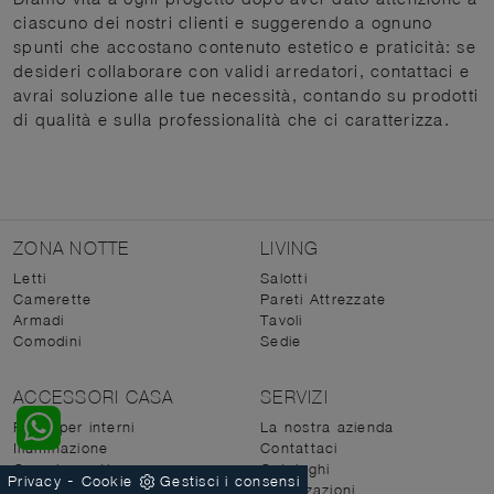
ciascuno dei nostri clienti e suggerendo a ognuno
spunti che accostano contenuto estetico e praticità: se
desideri collaborare con validi arredatori, contattaci e
avrai soluzione alle tue necessità, contando su prodotti
di qualità e sulla professionalità che ci caratterizza.
ZONA NOTTE
LIVING
Letti
Salotti
Camerette
Pareti Attrezzate
Armadi
Tavoli
Comodini
Sedie
ACCESSORI CASA
SERVIZI
Porte per interni
La nostra azienda
Illuminazione
Contattaci
Complementi
Cataloghi
-
Privacy
Cookie
Gestisci i consensi
Materassi
Realizzazioni