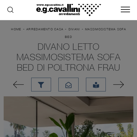
-
-
-
HOME
ARREDAMENTO CASA
DIVANI
MASSIMOSISTEMA SOFA
BED
DIVANO LETTO
MASSIMOSISTEMA SOFA
BED DI POLTRONA FRAU