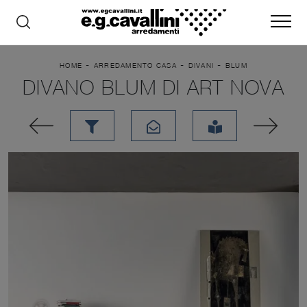
-
-
-
HOME
ARREDAMENTO CASA
DIVANI
BLUM
DIVANO BLUM DI ART NOVA