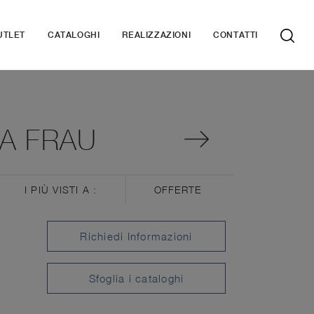
UTLET
CATALOGHI
REALIZZAZIONI
CONTATTI
A FRAU
I PIÙ VISTI A :
OFFERTE
Richiedi Informazioni
Sfoglia i cataloghi