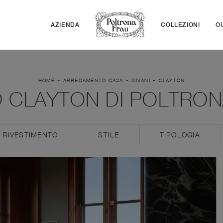
AZIENDA
COLLEZIONI
O
-
-
-
HOME
ARREDAMENTO CASA
DIVANI
CLAYTON
O CLAYTON DI POLTRON
RIVESTIMENTO
STILE
TIPOLOGIA