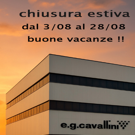
 uno spazio accogliente e confortevole in spazi moderni di
 brand in questione propone molteplici soluzioni peculiari 
icità, comfort e stile. I nostri Divani sono pensati per esser
ere, come tavolini, abat jour e piantane o in combinazione
iti lineari come il modello in foto, contraddistinto dai volum
 Il catalogo Poltrona Frau offre molteplici soluzioni per
ticità e design, mettendo al centro il tuo comfort.
EZZO