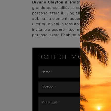
Divano Clayton di Poltrona Frau
: crea
grande personalità. La serie di divani del
personalizzare il living all'insegna di prat
abbinati a elementi accessori di ogni gen
ulteriori divani in tessuto. Se vuoi imbott
invitano a goderti i tuoi momenti di relax.
personalizzare l'habitat all'insegna di pra
RICHIEDI IL MIGLIOR PR