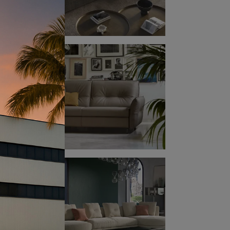
per
e
 con
i che