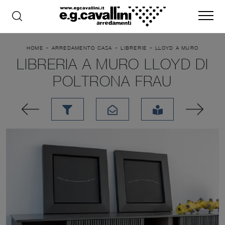
-
-
-
HOME
ARREDAMENTO CASA
LIBRERIE
LLOYD A MURO
LIBRERIA A MURO LLOYD DI
POLTRONA FRAU