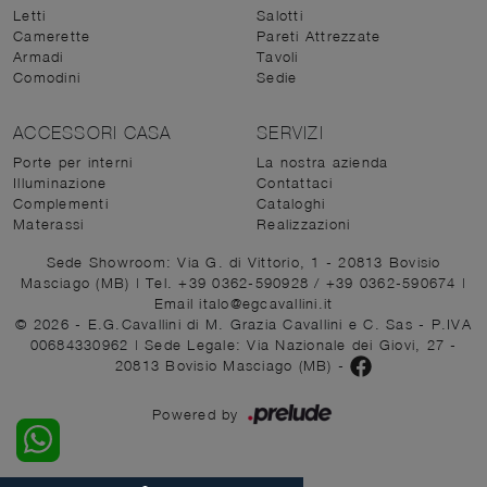
Letti
Salotti
Camerette
Pareti Attrezzate
Armadi
Tavoli
Comodini
Sedie
ACCESSORI CASA
SERVIZI
Porte per interni
La nostra azienda
Illuminazione
Contattaci
Complementi
Cataloghi
Materassi
Realizzazioni
Sede Showroom: Via G. di Vittorio, 1 - 20813 Bovisio
Masciago (MB)
|
Tel. +39 0362-590928
/
+39 0362-590674
|
Email italo@egcavallini.it
© 2026 - E.G.Cavallini di M. Grazia Cavallini e C. Sas - P.IVA
00684330962 |
Sede Legale: Via Nazionale dei Giovi, 27 -
20813 Bovisio Masciago (MB)
-
Powered by