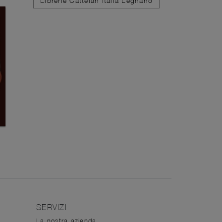
Librerie Cattelan Italia Legnano
SERVIZI
La nostra azienda