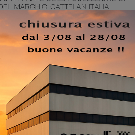
DEL MARCHIO CATTELAN ITALIA
sceglie la migliore libreria per allestire il proprio spazio,
le. Mantenere la zona giorno in ordine non è il suo unico
e il progetto d'arredo che hai sempre voluto sfruttando be
 la
Libreria di design Spinnaker di Cattelan Italia
, uno 
del noto e conosciuto marchio di Arredamento Casa. Scopri
e più belle Librerie a muro, tra cui anche quelle design in
 ogni genere. Nel nostro showroom ti aspettano i migliori
ementi accessori belli e utili per la tua casa.
EZZO