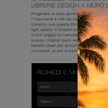
LIBRERIE DESIGN A MURO 
Progettare la zona giorno è semplice se si 
l'importante è che sia capiente e gradevo
compito: con questa libreria potrai crear
ogni spazio. Il modello presente in foto è
mobili soggiorno realizzabili su misura 
presso i migliori punti vendita di mobili l
metallo ideali per arricchire soggiorni di
consulenti, pronti a mostrarti mobili ed el
RICHIEDI IL MIGLIOR PR