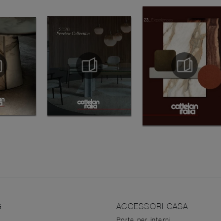
G
ACCESSORI CASA
Porte per interni