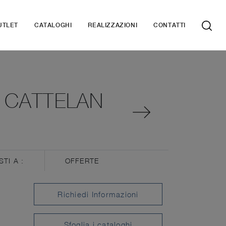
UTLET
CATALOGHI
REALIZZAZIONI
CONTATTI
I CATTELAN
STI A :
OFFERTE
Richiedi Informazioni
Sfoglia i cataloghi