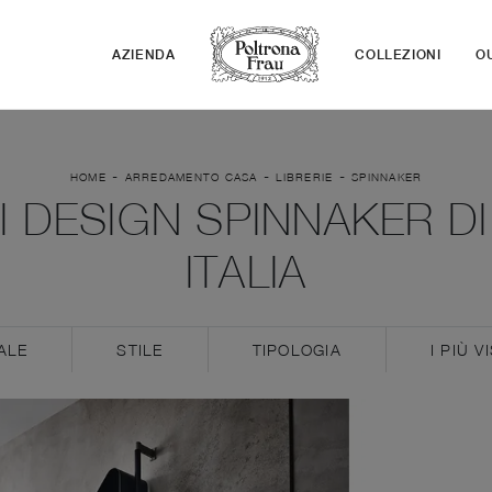
AZIENDA
COLLEZIONI
O
-
-
-
HOME
ARREDAMENTO CASA
LIBRERIE
SPINNAKER
DI DESIGN SPINNAKER D
ITALIA
ALE
STILE
TIPOLOGIA
I PIÙ VI