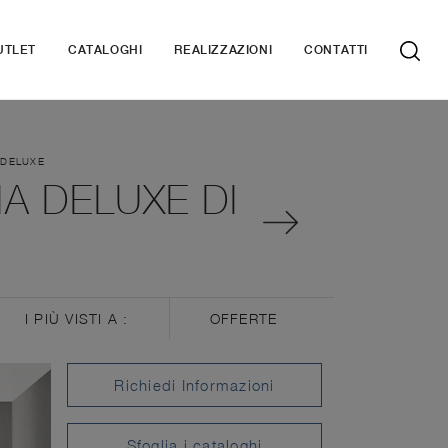
UTLET
CATALOGHI
REALIZZAZIONI
CONTATTI
 DELUXE
A DELUXE DI
I PIÙ VISTI A :
OFFERTE
Richiedi Informazioni
Sfoglia i cataloghi