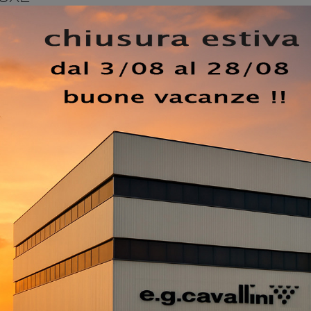
e Armadio a muro design con ante battenti troverai anche 
erca praticità e design. Contattaci e ottieni informazioni s
mmobiliare la zona notte potendo usufruire di mobili
madio Anta Liscia con maniglia Deluxe di Sangiacom
tivi e progetta la tua casa come l'hai sempre immaginata.
 a muro con ante battenti di Sangiacomo, è simbolo di
uri nel tempo.
EZZO