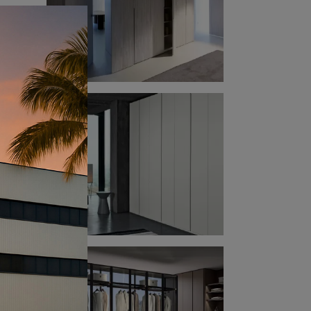
il
u un
o
: