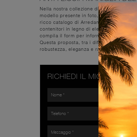
Nella nostra collezione di Armadi e Cabin
modello presente in foto, ideale per chi c
ricco catalogo di Arredamento Casa per a
contenitori in legno di elevata qualità.
Ar
compila il form per informazioni e preven
Questa proposta, tra i differenti modelli
robustezza, eleganza e raffinatezza durat
RICHIEDI IL MIGLIOR PR