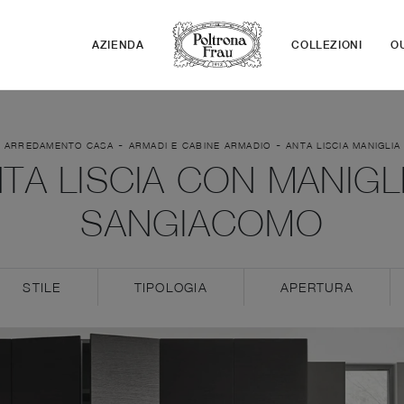
AZIENDA
COLLEZIONI
O
-
-
-
ARREDAMENTO CASA
ARMADI E CABINE ARMADIO
ANTA LISCIA MANIGLIA
TA LISCIA CON MANIGLI
SANGIACOMO
STILE
TIPOLOGIA
APERTURA