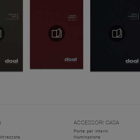
G
ACCESSORI CASA
Porte per interni
Attrezzate
Illuminazione