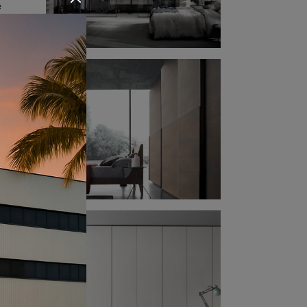
e
 di
ta.
i,
a,
amera