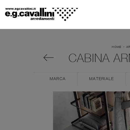
-
HOME
A
CABINA AR
MARCA
MATERIALE