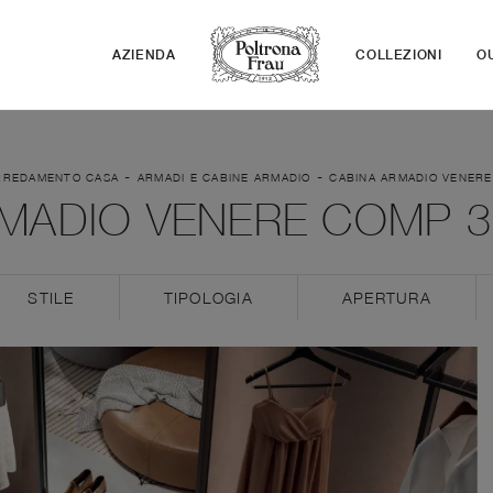
AZIENDA
COLLEZIONI
O
-
-
RREDAMENTO CASA
ARMADI E CABINE ARMADIO
CABINA ARMADIO VENERE
MADIO VENERE COMP 3
STILE
TIPOLOGIA
APERTURA