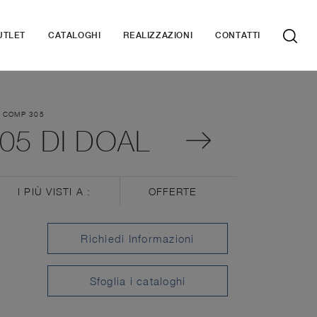
UTLET
CATALOGHI
REALIZZAZIONI
CONTATTI
 COMP 305
05 DI DOAL
I PIÙ VISTI A :
OFFERTE
Richiedi Informazioni
Sfoglia i cataloghi