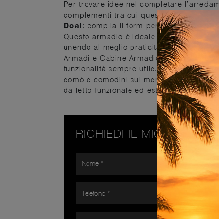
Per trovare idee nel completare l’arredam
complementi tra cui questo guardaroba e
Doal
: compila il form per info e prevent
Questo armadio è ideale per essere inser
unendo al meglio praticità e design. La 
Armadi e Cabine Armadio cabine armadio c
funzionalità sempre utile. In showroom ti
comò e comodini sul mercato, vari per st
da letto funzionale ed esteticamente grad
RICHIEDI IL MIGLIOR PR