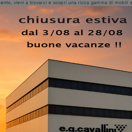
ento, vieni a trovarci e scopri una ricca gamma di mobili 
sclusivo e poliedrico.
Cabina Armadio Venere comp 305
ivi e arreda la camera da letto come l'hai sempre immagina
ito in un locale arredato con mobili e complementi modern
celebre azienda Doal dispone di una ampia produzione di
on ante scorrevoli, caratterizzati da design unico e
 attendono le più interessanti proposte di Arredamento Cas
ile, dimensione e tonalità per completare al meglio una c
evole.
EZZO