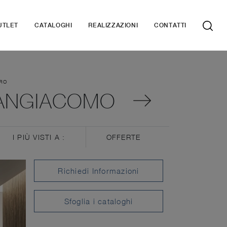
UTLET
CATALOGHI
REALIZZAZIONI
CONTATTI
TRO
SANGIACOMO
I PIÙ VISTI A :
OFFERTE
Richiedi Informazioni
Sfoglia i cataloghi