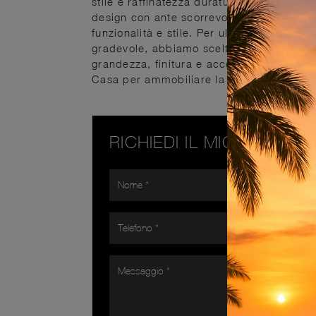
stile e raffinatezza duraturi nel tempo. 
design con ante scorrevoli potrai trovare a
funzionalità e stile. Per ultimare il prog
gradevole, abbiamo scelto per te le più b
grandezza, finitura e accessori. Contatta
Casa per ammobiliare la camera da letto gr
RICHIEDI IL MIGLIOR PR