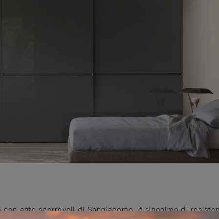
o con ante scorrevoli di Sangiacomo, è sinonimo di resiste