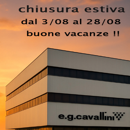
Nella nostra collezione di Armadi e Cabine Armadio a muro
nche il modello visibile in foto, perfetto per chi cerca
etto d'arredo in una camera da letto funzionale ed esteticam
elle e attuali soluzioni Sangiacomo, diverse per eleganza,
ci e ottieni informazioni su un ricco catalogo di Arredament
azie a contenitori in vetro di elevata qualità.
EZZO