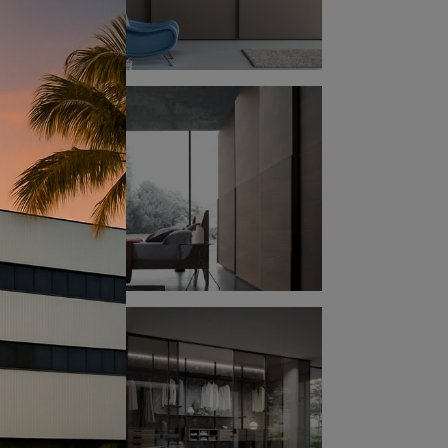
ente
o