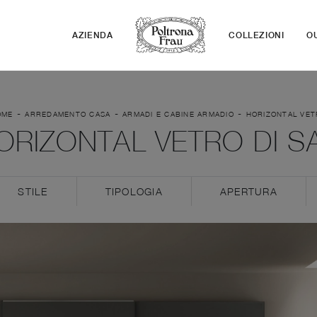
AZIENDA
COLLEZIONI
O
-
-
-
OME
ARREDAMENTO CASA
ARMADI E CABINE ARMADIO
HORIZONTAL VE
ORIZONTAL VETRO DI 
STILE
TIPOLOGIA
APERTURA