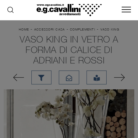
-
-
-
HOME
ACCESSORI CASA
COMPLEMENTI
VASO KING
VASO KING IN VETRO A
FORMA DI CALICE DI
ADRIANI E ROSSI