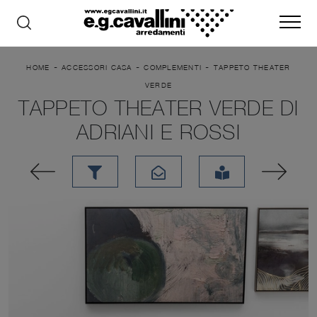
-
-
-
HOME
ACCESSORI CASA
COMPLEMENTI
TAPPETO THEATER
VERDE
TAPPETO THEATER VERDE DI
ADRIANI E ROSSI