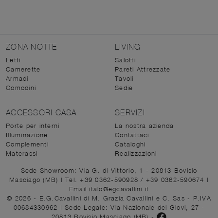
ZONA NOTTE
LIVING
Letti
Salotti
Camerette
Pareti Attrezzate
Armadi
Tavoli
Comodini
Sedie
ACCESSORI CASA
SERVIZI
Porte per interni
La nostra azienda
Illuminazione
Contattaci
Complementi
Cataloghi
Materassi
Realizzazioni
Sede Showroom: Via G. di Vittorio, 1 - 20813 Bovisio
Masciago (MB)
|
Tel. +39 0362-590928
/
+39 0362-590674
|
Email italo@egcavallini.it
© 2026 - E.G.Cavallini di M. Grazia Cavallini e C. Sas - P.IVA
00684330962 |
Sede Legale: Via Nazionale dei Giovi, 27 -
20813 Bovisio Masciago (MB)
-