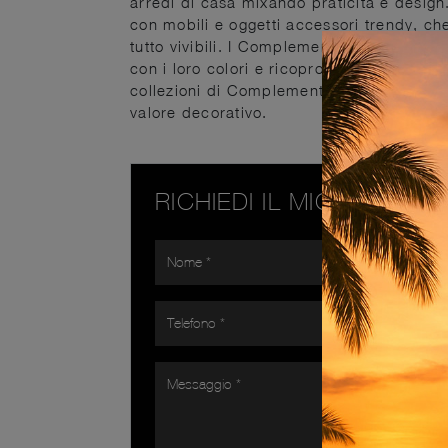
arredi di casa mixando praticità e design
con mobili e oggetti accessori trendy, che
tutto vivibili. I Complementi sono oggetti 
con i loro colori e ricoprono un ruolo plur
collezioni di Complementi moderni che in
valore decorativo.
RICHIEDI IL MIGLIOR PR