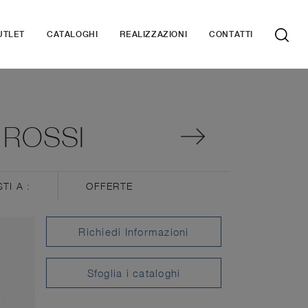
UTLET
CATALOGHI
REALIZZAZIONI
CONTATTI
 ROSSI
STI A :
OFFERTE
Richiedi Informazioni
Sfoglia i cataloghi