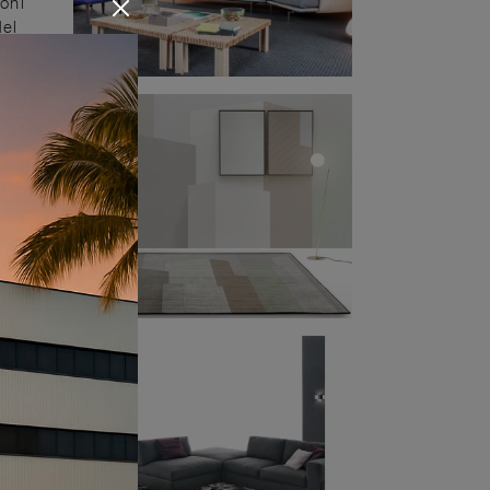
oni
del
ienti
le
ande