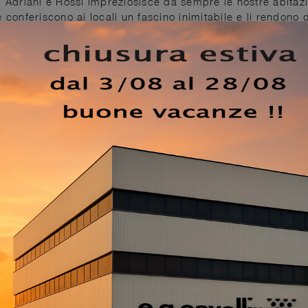
. Adriani e Rossi impreziosisce da sempre le nostre abitazi
 conferiscono ai locali un fascino inimitabile e li rendono 
belli e funzionali per la casa, che personalizzano i tuoi amb
ifunzionale e imprescindibile. In negozio troverai le più bel
cludono anche tappeti in tessuto di grande qualità e di gr
EZZO