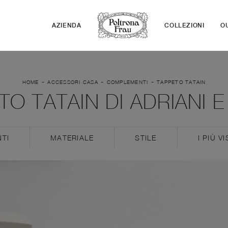
AZIENDA
COLLEZIONI
O
-
-
-
HOME
ACCESSORI CASA
COMPLEMENTI
TAPPETO TATAIN
TO TATAIN DI ADRIANI E
TI
MATERIALE
STILE
I PIÙ VI