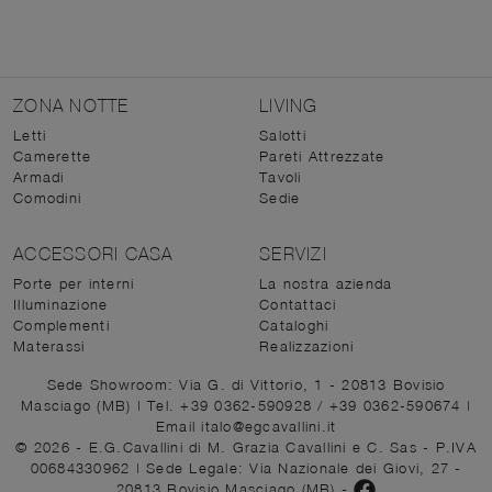
ZONA NOTTE
LIVING
Letti
Salotti
Camerette
Pareti Attrezzate
Armadi
Tavoli
Comodini
Sedie
ACCESSORI CASA
SERVIZI
Porte per interni
La nostra azienda
Illuminazione
Contattaci
Complementi
Cataloghi
Materassi
Realizzazioni
Sede Showroom: Via G. di Vittorio, 1 - 20813 Bovisio
Masciago (MB)
|
Tel. +39 0362-590928
/
+39 0362-590674
|
Email italo@egcavallini.it
© 2026 - E.G.Cavallini di M. Grazia Cavallini e C. Sas - P.IVA
00684330962 |
Sede Legale: Via Nazionale dei Giovi, 27 -
20813 Bovisio Masciago (MB)
-