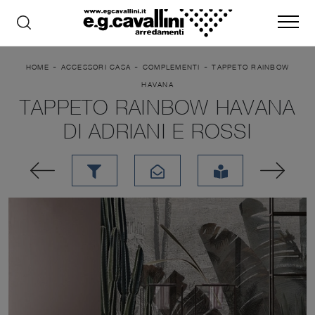
-
-
-
HOME
ACCESSORI CASA
COMPLEMENTI
TAPPETO RAINBOW
HAVANA
TAPPETO RAINBOW HAVANA
DI ADRIANI E ROSSI